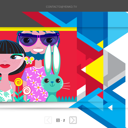
CONTACTO@YENKO.TV
1
-
2