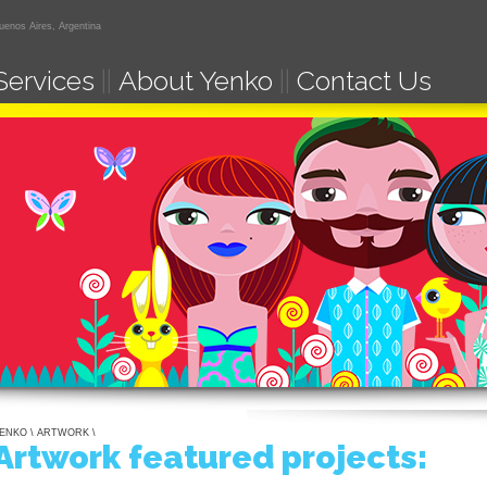
uenos Aires, Argentina
Services
||
About Yenko
||
Contact Us
ENKO
\
ARTWORK
\
Artwork featured projects: