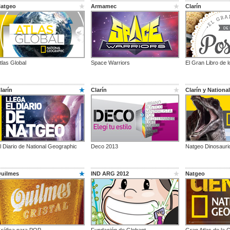
atgeo
Armamec
Clarín
tlas Global
Space Warriors
El Gran Libro de 
larín
Clarín
Clarín y Nationa
l Diario de National Geographic
Deco 2013
Natgeo Dinosauri
uilmes
IND ARG 2012
Natgeo