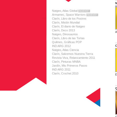
N
Natgeo, Atlas Global
NUEVO!
Armamec, Space Warriors
NUEVO!
Clarín, Libro de los Postres
Clarín, Misión Mundial
Clarín, El diario de Natgeo
Clarín, Deco 2013
A
Natgeo, Dinosaurios
Clarín, Libro de las Tortas
Quilmes, Gráficas POP
C
IND ARG 2012
Natgeo, Atlas Ciencia
Clarín, Salvemos Nuestra Tierra
Revista Viva, Relanzamiento 2011
Clarín, Pinturas MNBA
Jardín, Mis Primeros Pasos
IND ARG 2011
Clarín, Crochet 2010
E
Q