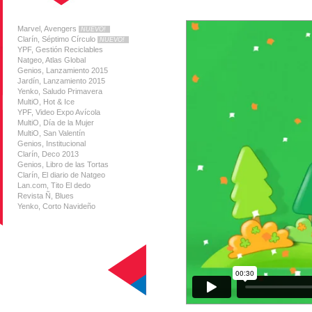
Marvel, Avengers
NUEVO!
Clarín, Séptimo Círculo
NUEVO!
YPF, Gestión Reciclables
Natgeo, Atlas Global
Genios, Lanzamiento 2015
Jardín, Lanzamiento 2015
Yenko, Saludo Primavera
MultiO, Hot & Ice
YPF, Video Expo Avícola
MultiO, Día de la Mujer
MultiO, San Valentín
Genios, Institucional
Clarín, Deco 2013
Genios, Libro de las Tortas
Clarín, El diario de Natgeo
Lan.com, Tito El dedo
Revista Ñ, Blues
Yenko, Corto Navideño