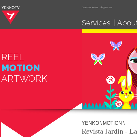
Buenos Aires, Argentina
Services
||
About
REEL
MOTION
ARTWORK
YENKO
\
MOTION
\
Revista Jardín - 